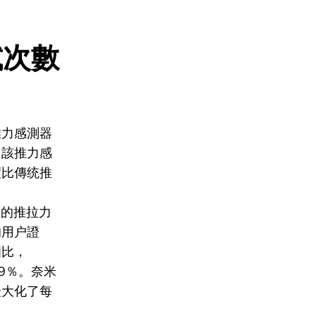
試次數
推力感測器
。該推力感
度比傳统推
快的推拉力
的用户證
相比，
39％。奈米
最大化了每
。