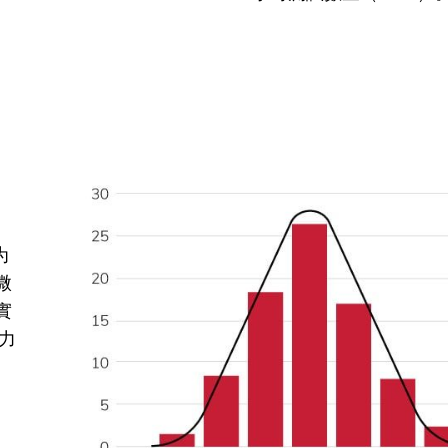
为
微
實
力