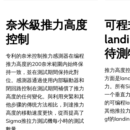
奈米級推力高度
可程
控制
land
待測
专利
的奈米控制推力感測器在编程
推力高度的200奈米範圍内始终保
推力高度
持一致，並在測試期間保持此對
方面是land
位。感測器通過使用内部驅動器和
力。所有S
閉回路控制在測試期間補償了推力
一个垂直
高度的任何變化。與利用夾緊和其
的可编程lan
他步骤的傳统方法相比，到達推力
其他推拉力
高度的移動速度更快，從而提高了
gf的landin
Sigma推拉力測試機每小時的測試
數量。