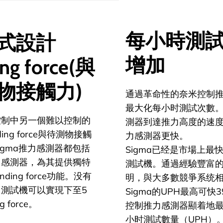
每小時測
式設計
增加
ing force(與
物接觸力)
通過革命性的奈米控制
最大化每小时測試次數
控制中另一個難以控制的
測器到達推力高度的速
ing force與待測物接觸
力感測器更快。
igma推力感測器都包括
Sigma已经是市場上最
力感測器，為其提供獨特
測試機。通過經驗豐富
ding force功能。没有
明，與大多數競爭系统
測試機可以實現下至5
Sigma的UPH最高可快
g force。
控制推力感測器顯着地
小时測試數量（UPH）