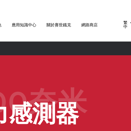
繁
色
應用知識中心
關於賽世鐡克
網路商店
中
00奈米
力感測器