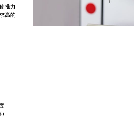
使推力
求高的
度
轉）