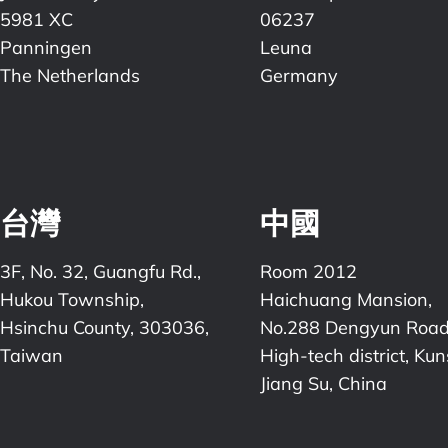
5981 XC
06237
Panningen
Leuna
The Netherlands
Germany
台灣
中國
3F, No. 32, Guangfu Rd.,
Room 2012
Hukou Township,
Haichuang Mansion,
Hsinchu County, 303036,
No.288 Dengyun Road
Taiwan
High-tech district, Ku
Jiang Su, China