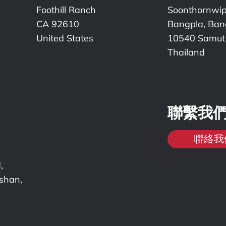
Foothill Ranch
Soonthornwi
CA 92610
Bangpla, Bang
United States
10540 Samut
Thailand
聯繫我
聯絡我
,
nshan,