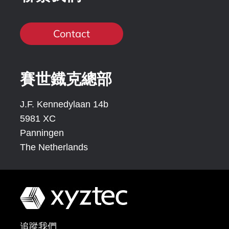
Contact
賽世鐡克總部
J.F. Kennedylaan 14b
5981 XC
Panningen
The Netherlands
追蹤我們