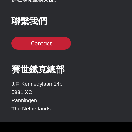
聯繫我們
Contact
賽世鐡克總部
J.F. Kennedylaan 14b
5981 XC
Panningen
The Netherlands