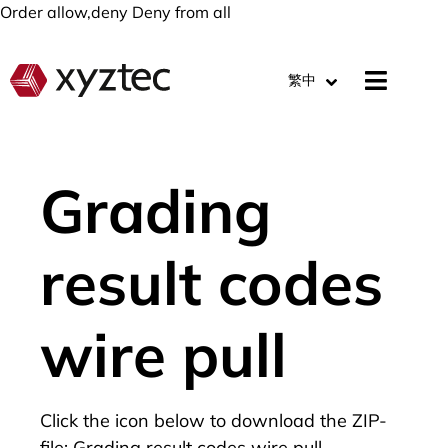
Order allow,deny Deny from all
繁中
Grading
result codes
wire pull
Click the icon below to download the ZIP-
file: Grading result codes wire pull