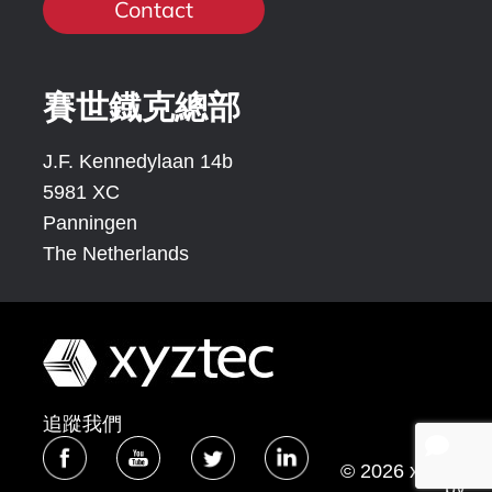
Contact
賽世鐡克總部
J.F. Kennedylaan 14b
5981 XC
Panningen
The Netherlands
追蹤我們
© 2026 xyztec
bv