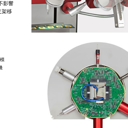
不影響
支架移
模
幾