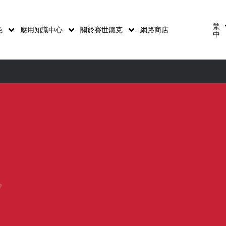
繁
色
應用知識中心
關於賽世鐡克
網路商店
中
員