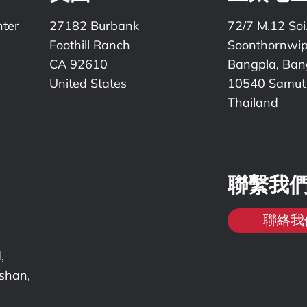
nter
27182 Burbank
72/7 M.12 Soi
Foothill Ranch
Soonthornwi
CA 92610
Bangpla, Bang
United States
10540 Samut
Thailand
聯繫我
聯絡我
,
nshan,