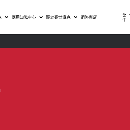
繁
色
應用知識中心
關於賽世鐡克
網路商店
中
量