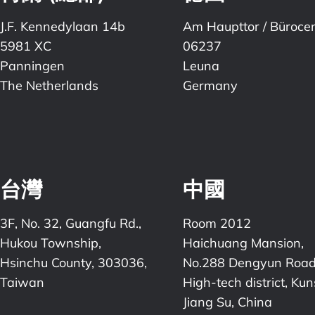
J.F. Kennedylaan 14b
Am Haupttor / Büroce
5981 XC
06237
Panningen
Leuna
The Netherlands
Germany
台灣
中國
3F, No. 32, Guangfu Rd.,
Room 2012
Hukou Township,
Haichuang Mansion,
Hsinchu County, 303036,
No.288 Dengyun Road
Taiwan
High-tech district, Ku
Jiang Su, China