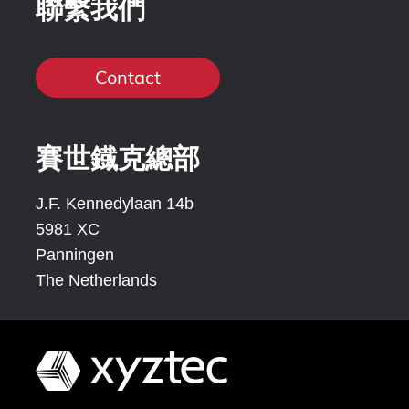
聯繫我們
Contact
賽世鐡克總部
J.F. Kennedylaan 14b
5981 XC
Panningen
The Netherlands