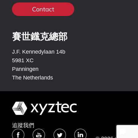
Contact
賽世鐡克總部
J.F. Kennedylaan 14b
5981 XC
Panningen
The Netherlands
追蹤我們