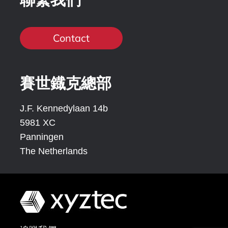
Contact
賽世鐡克總部
J.F. Kennedylaan 14b
5981 XC
Panningen
The Netherlands