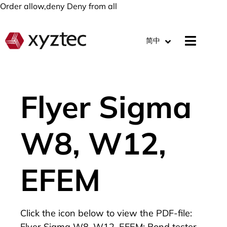
Order allow,deny Deny from all
简中
Flyer Sigma
W8, W12,
EFEM
Click the icon below to view the PDF-file:
Flyer Sigma W8, W12, EFEM; Bond tester