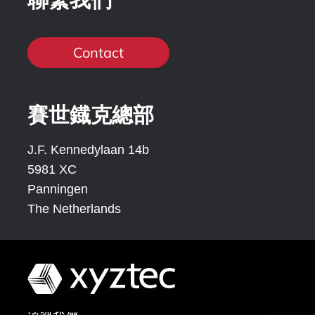
Contact
賽世鐡克總部
J.F. Kennedylaan 14b
5981 XC
Panningen
The Netherlands