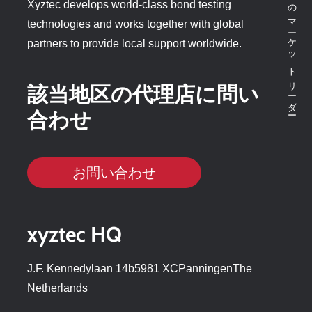
ボンドテスターのマーケットリーダー
Xyztec develops world-class bond testing
technologies and works together with global
partners to provide local support worldwide.
該当地区の代理店に問い
合わせ
お問い合わせ
xyztec HQ
J.F. Kennedylaan 14b5981 XCPanningenThe
Netherlands