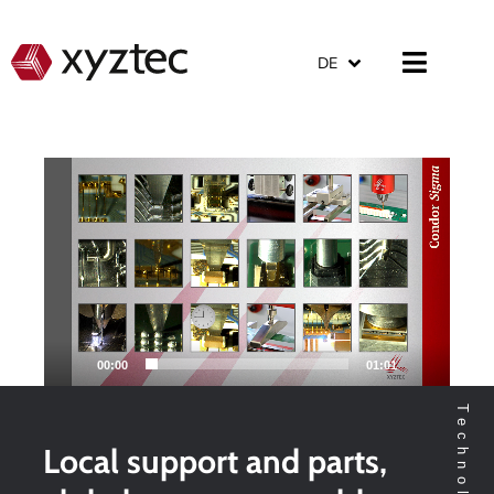
DE
Video-
Player
00:00
01:01
Local support and parts,