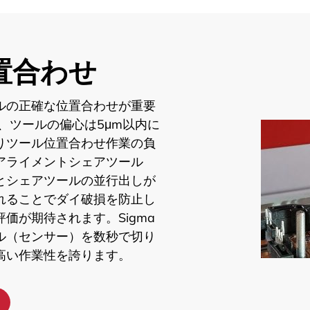
置合わせ
ルの正確な位置合わせが重要
、ツールの偏心は5μm以内に
りツール位置合わせ作業の負
アライメントシェアツール
とシェアツールの並行出しが
れることでダイ破損を防止し
価が期待されます。Sigma
ル（センサー）を数秒で切り
高い作業性を誇ります。