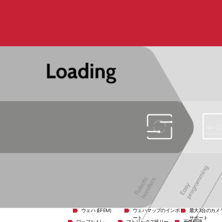
ウェハ (EFEM)
ウェハマップのインポ
最大3台のカメ
ート
サポート
ワッフルトレ
マトリックス状リー
画像処理