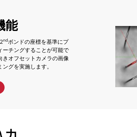
機能
nd
2
ボンドの座標を基準にプ
ィーチングすることが可能で
向きオフセットカメラの画像
ミングを実施します。
入力