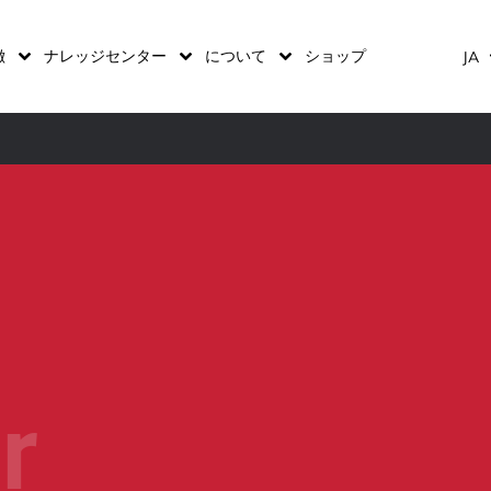
徴
ナレッジセンター
について
ショップ
JA
r