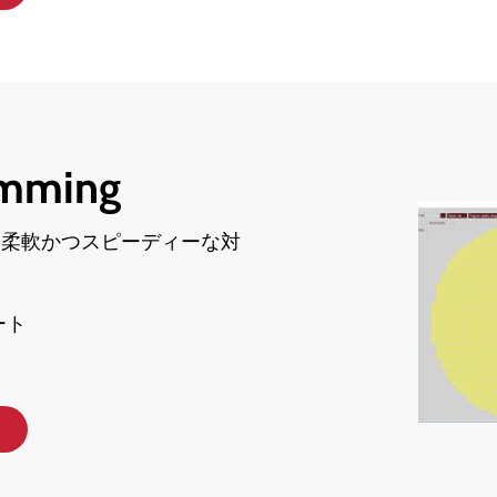
amming
、柔軟かつスピーディーな対
ート