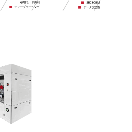
破壊モード判別
SECS/GEM
ディープラーニング
データ完全性