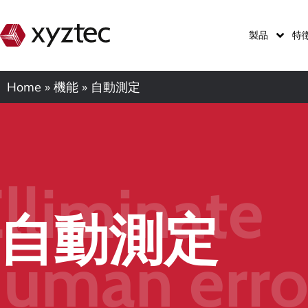
製品
特
Home
»
機能
»
自動測定
lliminate
自動測定
uman erro