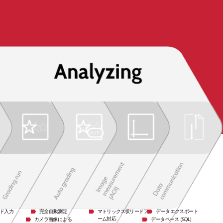
ド入力
完全自動測定
マトリックス状リードフレ
データエクスポート
ーム対応
カメラ画像による
データベース (SQL)